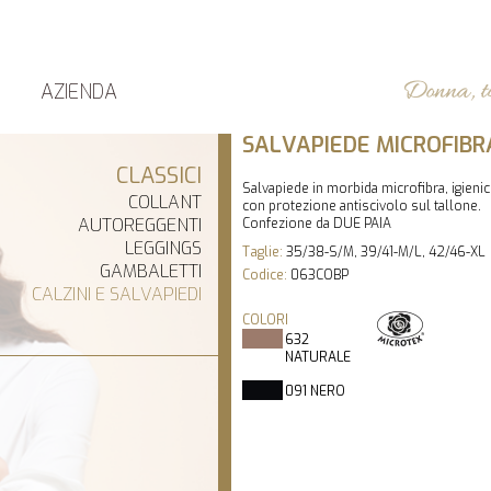
AZIENDA
SALVAPIEDE MICROFIBR
CLASSICI
Salvapiede in morbida microfibra, igienic
COLLANT
con protezione antiscivolo sul tallone.
AUTOREGGENTI
Confezione da DUE PAIA
LEGGINGS
Taglie:
35/38-S/M, 39/41-M/L, 42/46-XL
GAMBALETTI
Codice:
063COBP
CALZINI E SALVAPIEDI
COLORI
632
NATURALE
091 NERO