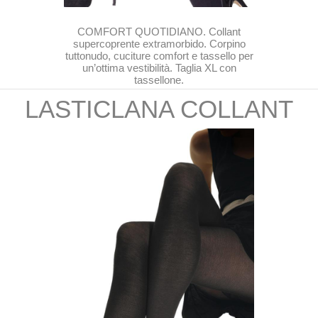
COMFORT QUOTIDIANO. Collant
supercoprente extramorbido. Corpino
tuttonudo, cuciture comfort e tassello per
un’ottima vestibilità. Taglia XL con
tassellone.
LASTICLANA COLLANT