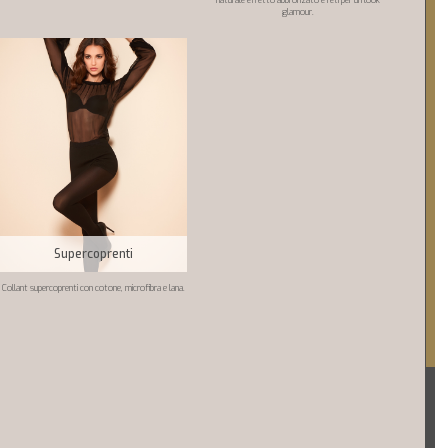
naturale effetto abbronzato e reti per un look
glamour.
Supercoprenti
Collant supercoprenti con cotone, microfibra e lana.