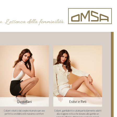
Quotidiani
Estivi e Reti
Collant velati o dal corpino ricamato per una
Collant, gambaletti e calzini particolarmente adatti
perfetta vestibilità ed il massimo comfort
alla stagione estiva che donano alle gambe un