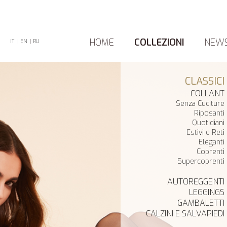
HOME
COLLEZIONI
NEW
IT
|
EN
|
RU
CLASSICI
COLLANT
Senza Cuciture
Riposanti
Quotidiani
Estivi e Reti
Eleganti
Coprenti
Supercoprenti
AUTOREGGENTI
LEGGINGS
GAMBALETTI
CALZINI E SALVAPIEDI