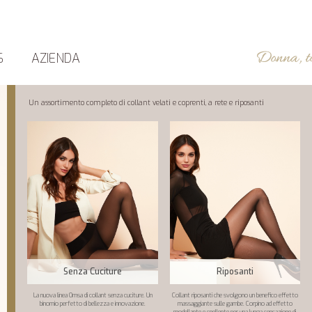
S
AZIENDA
Un assortimento completo di collant velati e coprenti, a rete e riposanti
Senza Cuciture
Riposanti
La nuova linea Omsa di collant senza cuciture. Un
Collant riposanti che svolgono un benefico effetto
binomio perfetto di bellezza e innovazione.
massaggiante sulle gambe. Corpino ad effetto