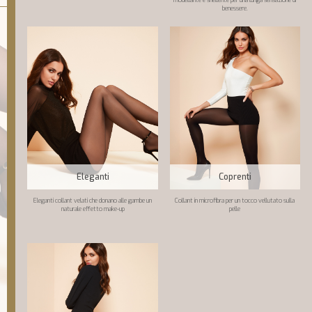
modellante e snellente per una lunga sensazione di
benessere.
Eleganti
Coprenti
Eleganti collant velati che donano alle gambe un
Collant in microfibra per un tocco vellutato sulla
naturale effetto make-up
pelle